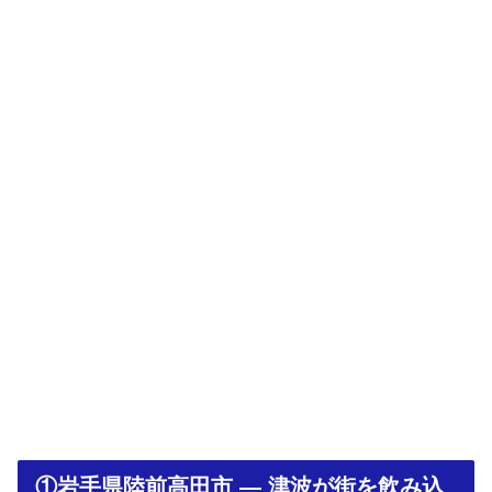
①岩手県陸前高田市 ― 津波が街を飲み込