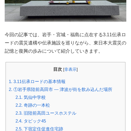
今回の記事では、岩手・宮城・福島に点在する3.11伝承ロ
ードの震災遺構や伝承施設を巡りながら、東日本大震災の
記憶と復興の歩みについて紹介していきます。
目次
[
非表示
]
1.
3.11伝承ロードの基本情報
2.
①岩手県陸前高田市 ― 津波が街を飲み込んだ場所
2.1.
気仙中学校
2.2.
奇跡の一本松
2.3.
旧陸前高田ユースホステル
2.4.
タピック45
2.5.
下宿定住促進住宅跡