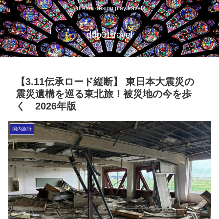
dream design play travel
ddp01travel
【3.11伝承ロード縦断】 東日本大震災の
震災遺構を巡る東北旅！被災地の今を歩
く 2026年版
国内旅行