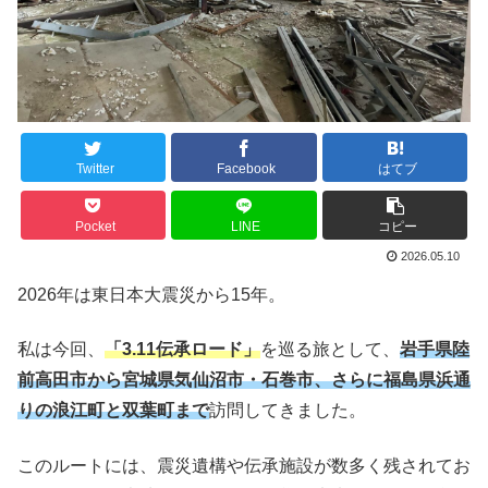
Twitter
Facebook
はてブ
Pocket
LINE
コピー
2026.05.10
2026年は東日本大震災から15年。
私は今回、
「3.11伝承ロード」
を巡る旅として、
岩手県陸
前高田市から宮城県気仙沼市・石巻市、さらに福島県浜通
りの浪江町と双葉町まで
訪問してきました。
このルートには、震災遺構や伝承施設が数多く残されてお