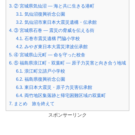
3.
② 宮城県気仙沼 ― 海と共に生きる港町
3.1.
気仙沼復興祈念公園
3.2.
気仙沼市東日本大震災遺構・伝承館
4.
③ 宮城県石巻 ― 震災の脅威を伝える街
4.1.
石巻市震災遺構 門脇小学校
4.2.
みやぎ東日本大震災津波伝承館
5.
④ 宮城県山元町 ― 命を守った校舎
6.
⑤ 福島県浪江町・双葉町 ― 原子力災害と向き合う地域
6.1.
浪江町立請戸小学校
6.2.
福島県復興祈念公園
6.3.
東日本大震災・原子力災害伝承館
6.4.
両竹地区集落跡と帰宅困難区域の双葉町
7.
まとめ 旅を終えて
スポンサーリンク