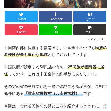
Twitter
Facebook
はてブ
Pocket
LINE
コピー
2026.01.17
中国南西部に位置する雲南省は、中国全土の中でも
民族の
多様性が最も豊かな地域
として知られています。
中国政府が認定する56民族のうち、
25民族が雲南省に居
住
しており、これは中国全体の約半数にあたります。
その雲南省の民族文化を一度に体験できる場所が、昆明市
郊外にある
「雲南省民族村（云南民族村）」
です。
今回は、雲南省民族村の見どころを紹介するとともに、雲