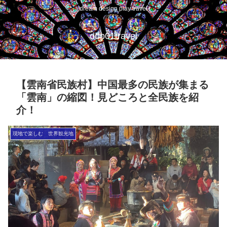
dream design play travel
ddp01travel
【雲南省民族村】中国最多の民族が集まる
「雲南」の縮図！見どころと全民族を紹
介！
現地で楽しむ 世界観光地