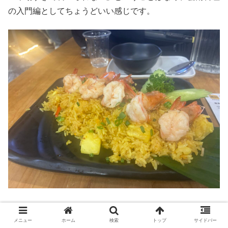
の入門編としてちょうどいい感じです。
雲南省に暮らす全民族紹介（25民族）
メニュー
ホーム
検索
トップ
サイドバー