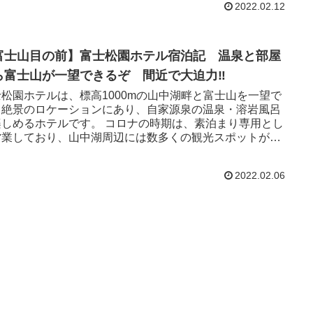
2022.02.12
富士山目の前】富士松園ホテル宿泊記 温泉と部屋
ら富士山が一望できるぞ 間近で大迫力‼︎
士松園ホテルは、標高1000mの山中湖畔と富士山を一望で
る絶景のロケーションにあり、自家源泉の温泉・溶岩風呂
楽しめるホテルです。 コロナの時期は、素泊まり専用とし
営業しており、山中湖周辺には数多くの観光スポットがあ
、観光の拠点としてお勧めかなと思います。富士松園ホテ
がどういった感じなのかをお伝えします。
2022.02.06