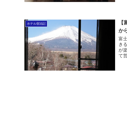
【
ホテル宿泊記
か
富
き
が
て
り
ル