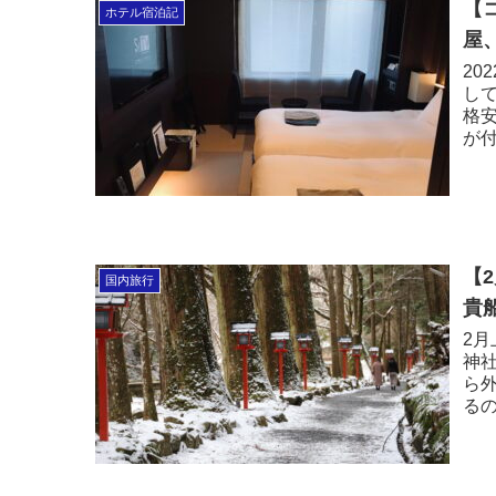
【
ホテル宿泊記
屋
20
して
格
が
み
リ
【
国内旅行
貴
2
神
ら
る
ま
参