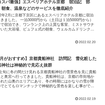
コスパ最強】エスペリアホテル京都 宿泊記 部
、朝食、温泉などのサービスを徹底紹介
22年2月に京都下京区にあるエスペリアホテル京都に宿泊
きました。 一泊3000円から（土日は１泊5000円から）
安で宿泊でき、ワンランク上の上質な客室、ミストサウナ
付いた大浴場、ビュフェ式の朝食、ウェルカムドリンク飲
放題など、コスパが良すぎるホテルです。今回は、エスペ
アホテル京都を紹介します。
2022.02.20
2月がおすすめ】京都貴船神社 訪問記 雪化粧した
船神社は神秘的で見応え抜群
月上旬に冬の間だけ見れる京都貴船神社の雪景色を見に貴船
社と奥宮へ行ってきました。貴船神社は、京都の市街地か
外れた山奥のエリアにあり、冬の時期にはかなりの雪が降
のでとてもロマンチックで神秘的な景色を楽しむ事ができ
す。 これから貴船神社の雪景色を見に行こうと思ってたら
考にしていただけると幸いです。
2022.02.19