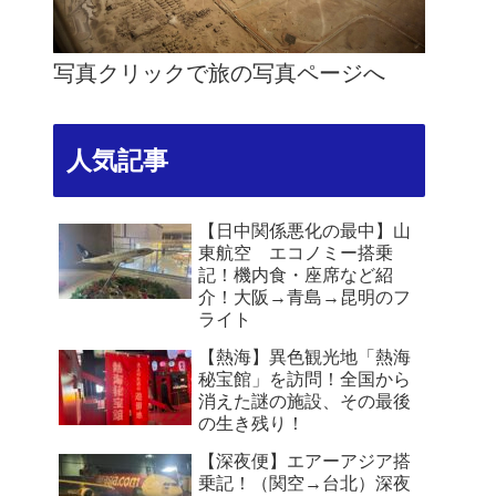
写真クリックで旅の写真ページへ
人気記事
【日中関係悪化の最中】山
東航空 エコノミー搭乗
記！機内食・座席など紹
介！大阪→青島→昆明のフ
ライト
【熱海】異色観光地「熱海
秘宝館」を訪問！全国から
消えた謎の施設、その最後
の生き残り！
【深夜便】エアーアジア搭
乗記！（関空→台北）深夜