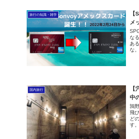
【S
旅行の知識・雑学
メ
S
なる
あ
な
特
簡
【
国内旅行
中
鶉
飛
ど
す
る
実