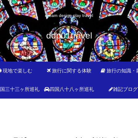
dream design play travel
ddp01travel
現地で楽しむ
旅行に関する体験
旅行の知識・
国三十三ヶ所巡礼
四国八十八ヶ所巡礼
雑記ブログ