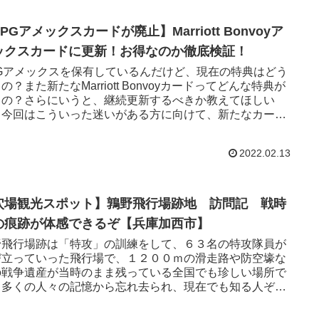
PGアメックスカードが廃止】Marriott Bonvoyア
ックスカードに更新！お得なのか徹底検証！
PGアメックスを保有しているんだけど、現在の特典はどう
の？また新たなMarriott Bonvoyカードってどんな特典が
るの？さらにいうと、継続更新するべきか教えてほしい
。今回はこういった迷いがある方に向けて、新たなカード
典やメリット、SPGアメックスカードの更新判断を詳しく
潔に紹介していきます。
2022.02.13
穴場観光スポット】鶉野飛行場跡地 訪問記 戦時
の痕跡が体感できるぞ【兵庫加西市】
野飛行場跡は「特攻」の訓練をして、６３名の特攻隊員が
び立っていった飛行場で、１２００ｍの滑走路や防空壕な
の戦争遺産が当時のまま残っている全国でも珍しい場所で
。多くの人々の記憶から忘れ去られ、現在でも知る人ぞ知
場所となっています。鶉野飛行場跡地がどんな所なのか、
際に行った感想をお伝えします。