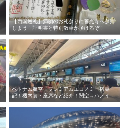
思
【西国巡礼】満願のお礼参りに善光寺へ参拝
しよう！証明書と特別散華が頂けるぞ！
ン
ベトナム航空 プレミアムエコノミー搭乗
ご
記！機内食・座席など紹介！関空→ハノイ