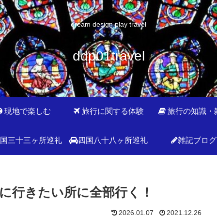
dream design play travel
ddp01travel
現地で楽しむ
旅行に関する体験
旅行の知識・
国三十三ヶ所巡礼
四国八十八ヶ所巡礼
雑記ブログ
に行きたい所に全部行く！
2026.01.07
2021.12.26