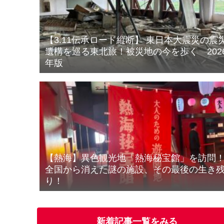
【3.11伝承ロード縦断】 東日本大震災の震
遺構を巡る東北旅！被災地の今を歩く 202
年版
【熱海】異色観光地「熱海秘宝館」を訪問
全国から消えた謎の施設、その最後の生き
り！
新着記事一覧をみる