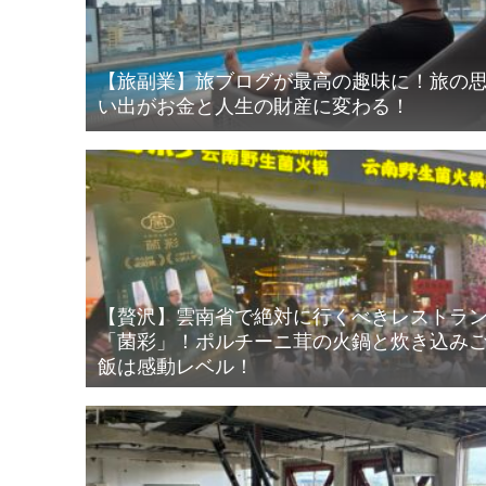
【旅副業】旅ブログが最高の趣味に！旅の
い出がお金と人生の財産に変わる！
【贅沢】雲南省で絶対に行くべきレストラ
「菌彩」！ポルチーニ茸の火鍋と炊き込み
飯は感動レベル！