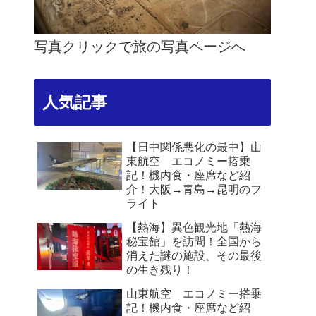
写真クリックで旅の写真ページへ
人気記事
【日中関係悪化の最中】山
東航空 エコノミー搭乗
記！機内食・座席など紹
介！大阪→青島→昆明のフ
ライト
【熱海】異色観光地「熱海
秘宝館」を訪問！全国から
消えた謎の施設、その最後
の生き残り！
山東航空 エコノミー搭乗
記！機内食・座席など紹