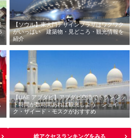
災
【ソウル】東大門デザインプラザはワクワク
6
がいっぱい 建築物・見どころ・観光情報を
紹介
！
【UAE アブダビ】アブダビ空港でトランジッ
残
ト時間が数時間あれば観光しよう シェイ
ク・ザイード・モスクがおすすめ
総アクセスランキングをみる