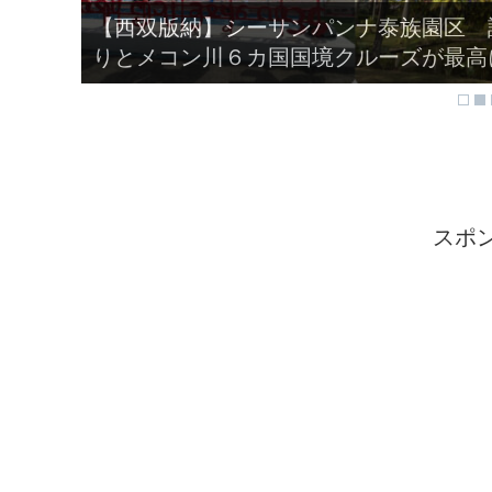
【丹東】中聯ホテル 宿泊記！部屋から
えるホテル！
スポ