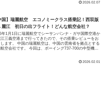
2026.02.07
中国】瑞麗航空 エコノミークラス搭乗記！西双版
→麗江 初日の出フライト！どんな航空会社？
26年1月1日に瑞麗航空でシーサンパンナ・ガサ国際空港か
麗江三義空港まで行ってきたので、その搭乗レビューをお
けします。 中国の瑞麗航空は、中国の雲南省を拠点とする
航空会社です。 今回は、ボーイング737-700の中型機に
乗し、タイミングが初日の出の時間ででした。初日の出フ
イトの様子も合わせて紹介します。
2026.02.01