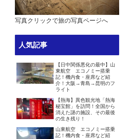
写真クリックで旅の写真ページへ
人気記事
【日中関係悪化の最中】山
東航空 エコノミー搭乗
記！機内食・座席など紹
介！大阪→青島→昆明のフ
ライト
【熱海】異色観光地「熱海
秘宝館」を訪問！全国から
消えた謎の施設、その最後
の生き残り！
山東航空 エコノミー搭乗
記！機内食・座席など紹