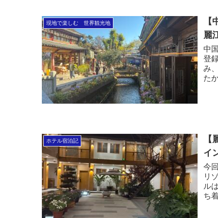
【
現地で楽しむ 世界観光地
麗
中
登
み
たか
あ
今
【
ホテル宿泊記
イ
今
リゾ
ル
ち
た
回