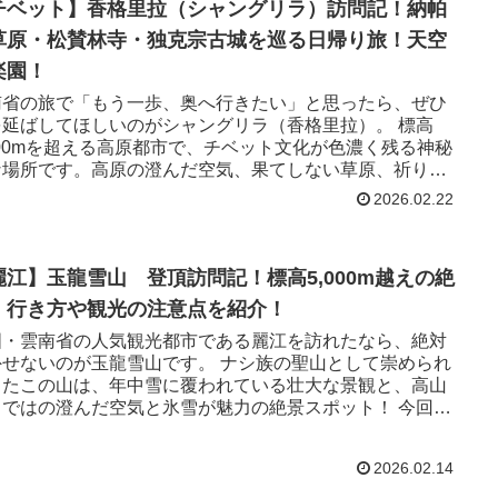
チベット】香格里拉（シャングリラ）訪問記！納帕
草原・松賛林寺・独克宗古城を巡る日帰り旅！天空
楽園！
南省の旅で「もう一歩、奥へ行きたい」と思ったら、ぜひ
を延ばしてほしいのがシャングリラ（香格里拉）。 標高
000mを超える高原都市で、チベット文化が色濃く残る神秘
な場所です。高原の澄んだ空気、果てしない草原、祈りの
に包まれた旅の一日とシャングリラの観光情報をご紹介し
2026.02.22
す。
麗江】玉龍雪山 登頂訪問記！標高5,000m越えの絶
！行き方や観光の注意点を紹介！
国・雲南省の人気観光都市である麗江を訪れたなら、絶対
外せないのが玉龍雪山です。 ナシ族の聖山として崇められ
きたこの山は、年中雪に覆われている壮大な景観と、高山
らではの澄んだ空気と氷雪が魅力の絶景スポット！ 今回
、実際に訪れて感じた見どころやアクセス方法、高山対策
ポイントまで、旅行ブログとして詳しく紹介。
2026.02.14