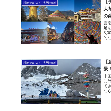
【
現地で楽しむ 世界観光地
大
の
雲
足
3,
的
風
ま
【
現地で楽しむ 世界観光地
景
中
に
て
な
は
の