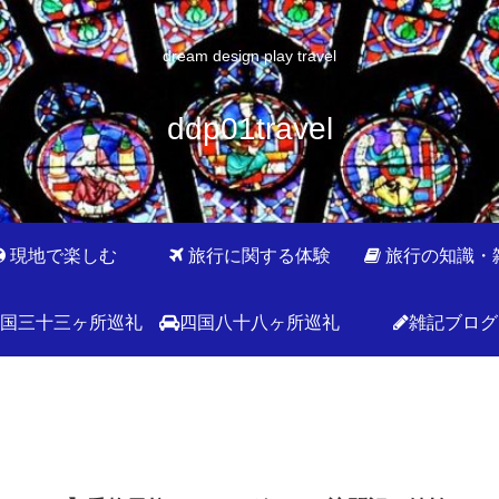
dream design play travel
ddp01travel
現地で楽しむ
旅行に関する体験
旅行の知識・
国三十三ヶ所巡礼
四国八十八ヶ所巡礼
雑記ブログ