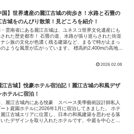
中国】世界遺産の麗江古城の街歩き！水路と石畳の
江古城をのんびり散策！見どころを紹介！
国・雲南省にある麗江古城は、ユネスコ世界文化遺産にも
録された歴史都市！ 石畳の道、水路が張り巡らされた街並
、ナシ族の文化が色濃く残る建築など、まるで時が止まっ
のような風景が広がっています。 標高約2,400mの高地に
りながらも観光しやすく、ゆったり散策できるのが魅力。
回は、麗江古城観光の旅を紹介します。
2026.02.08
麗江古城】悅豪ホテル宿泊記！麗江古城の和風デザ
ンホテルに宿泊！
回、麗江古城内にある悅豪 スペース美學藝術設計師私人
ート庭園ホテルに2026年1月に宿泊してきました。 ホテ
は麗江古城エリアに位置し、日本の和風建築を思わせる落
着いたデザインを取り入れたホテルです。中庭を中心とし
空間構成で、木や石を基調とした内装が静かな雰囲気。 今
は、悅豪ホテルのレビューを紹介します。