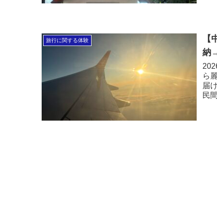
【
旅行に関する体験
納
20
ら
届
民間
搭
ラ