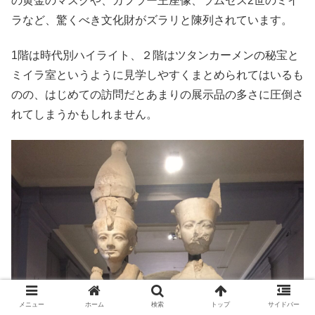
の黄金のマスクや、カフラー王座像、ラムセス2世のミイ
ラなど、驚くべき文化財がズラリと陳列されています。
1階は時代別ハイライト、２階はツタンカーメンの秘宝と
ミイラ室というように見学しやすくまとめられてはいるも
のの、はじめての訪問だとあまりの展示品の多さに圧倒さ
れてしまうかもしれません。
メニュー
ホーム
検索
トップ
サイドバー