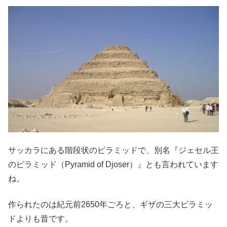
サッカラにある階段状のピラミッドで、別名『ジェセル王
のピラミッド（Pyramid of Djoser）』とも言われています
ね。
作られたのは紀元前2650年ごろと、ギザの三大ピラミッ
ドよりも昔です。