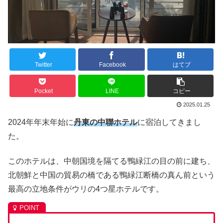
Twitter
Facebook
はてブ
Pocket
LINE
コピー
2025.01.25
2024年年末年始に
丹東の中聯ホテル
に宿泊してきまし
た。
このホテルは、中朝国境を隔てる鴨緑江の目の前に建ち、
北朝鮮と中国の貿易の橋である鴨緑江断橋の真ん前という
最高の立地条件がウリの4つ星ホテルです。