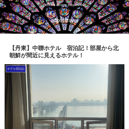
dream design play travel
ddp01travel
【丹東】中聯ホテル 宿泊記！部屋から北
朝鮮が間近に見えるホテル！
ホテル宿泊記