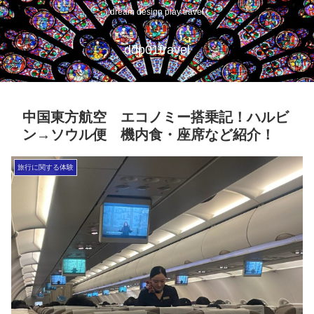
dream design play travel
ddp01travel
中国東方航空 エコノミー搭乗記！ハルビ
ン→ソウル便 機内食・座席など紹介！
旅行に関する体験