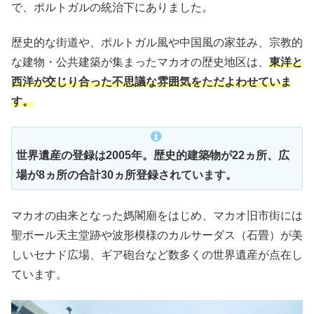
で、ポルトガルの統治下にありました。
歴史的な街道や、ポルトガル風や中国風の家並み、宗教的
な建物・公共建築が集まったマカオの歴史地区は、
東洋と
西洋が交じり合った不思議な雰囲気をただよわせていま
す。
世界遺産の登録は2005年。歴史的建築物が22ヵ所、広
場が8ヵ所の合計30ヵ所
登録されています。
マカオの由来となった媽閣廟をはじめ、マカオ旧市街には
聖ポール天主堂跡や波形模様のカルサーダス（石畳）が美
しいセナド広場、ギア砲台など数多くの世界遺産が点在し
ています。