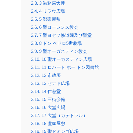
2.3.
3 港務局大樓
2.4.
4 リラウ広場
2.5.
5 鄭家屋敷
2.6.
6 聖ローレンス教会
2.7.
7 聖ヨセフ修道院及び聖堂
2.8.
8 ドン ペドロ5世劇場
2.9.
9 聖オーガスティン教会
2.10.
10 聖オーガスティン広場
2.11.
11 ロバート ホー トン図書館
2.12.
12 市政署
2.13.
13 セナド広場
2.14.
14 仁慈堂
2.15.
15 三街会館
2.16.
16 大堂広場
2.17.
17 大堂（カテドラル）
2.18.
18 盧家屋敷
2.19.
19 聖ドミンゴ広場