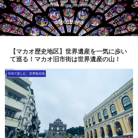
dream design play travel
ddp01travel
【マカオ歴史地区】世界遺産を一気に歩い
て巡る！マカオ旧市街は世界遺産の山！
現地で楽しむ 世界観光地