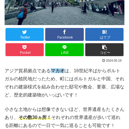
Twitter
Facebook
はてブ
Pocket
LINE
コピー
2024.05.19
アジア貿易拠点である
マカオ
は、16世紀半ばからポルト
ガルの植民地だったため、町にはポルトガルと中国、それ
ぞれの建築様式を組み合わせた邸宅や教会、要塞、広場な
ど、歴史的建築物がいっぱいです！
小さな土地からは想像できないほど、世界遺産もたくさん
あり、
その数30ヵ所！
それぞれの世界遺産が歩いて巡れ
る距離にあるので一日で一気に巡ることも可能です！