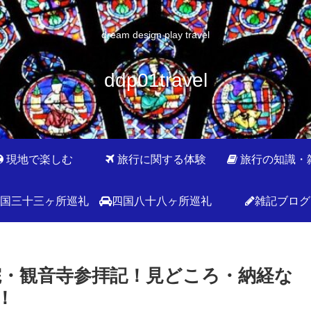
dream design play travel
ddp01travel
現地で楽しむ
旅行に関する体験
旅行の知識・
国三十三ヶ所巡礼
四国八十八ヶ所巡礼
雑記ブログ
恵院・観音寺参拝記！見どころ・納経な
寺！