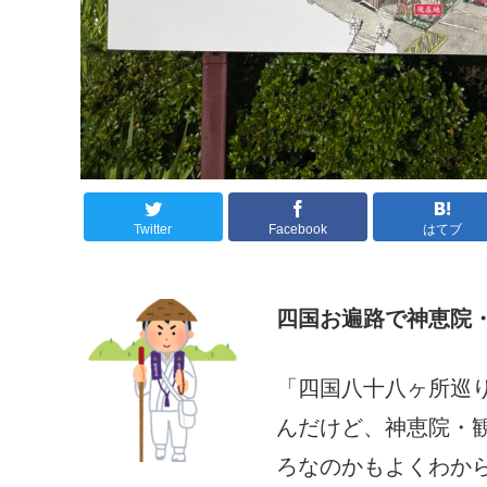
Twitter
Facebook
はてブ
四国お遍路で神恵院
「四国八十八ヶ所巡り
んだけど、神恵院・
ろなのかもよくわか