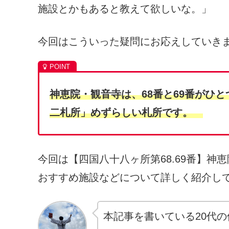
施設とかもあると教えて欲しいな。」
今回はこういった疑問にお応えしていき
神恵院・観音寺は、
68番と69番が
二札所」
めずらしい札所です。
今回は【四国八十八ヶ所第68.69番】
おすすめ施設などについて詳しく紹介し
本記事を書いている20代の