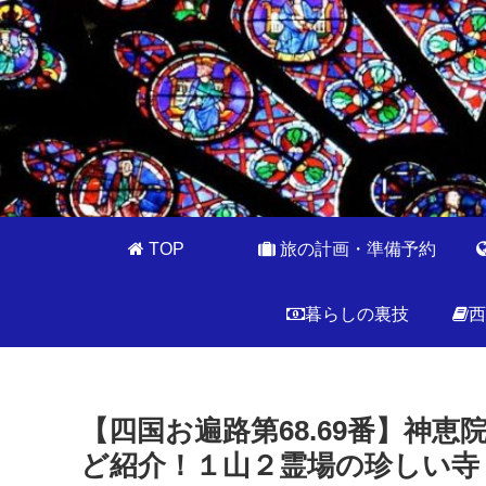
TOP
旅の計画・準備予約
暮らしの裏技
西
【四国お遍路第68.69番】神
ど紹介！１山２霊場の珍しい