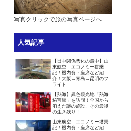
写真クリックで旅の写真ページへ
人気記事
【日中関係悪化の最中】山
東航空 エコノミー搭乗
記！機内食・座席など紹
介！大阪→青島→昆明のフ
ライト
【熱海】異色観光地「熱海
秘宝館」を訪問！全国から
消えた謎の施設、その最後
の生き残り！
山東航空 エコノミー搭乗
記！機内食・座席など紹