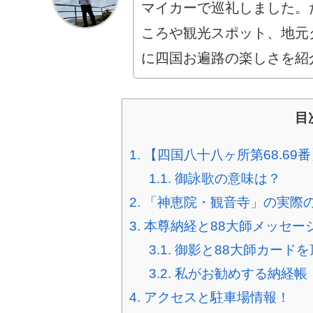
マイカーで巡礼しました。
ころや観光スポット、地元
に四国お遍路の楽しさを紹
目
1.
【四国八十八ヶ所第68.69
1.1.
御詠歌の意味は？
2.
「神恵院・観音寺」の実際
3.
本尊納経と88大師メッセー
3.1.
御影と88大師カードを
3.2.
私がお勧めする納経帳
4.
アクセスと駐車場情報！