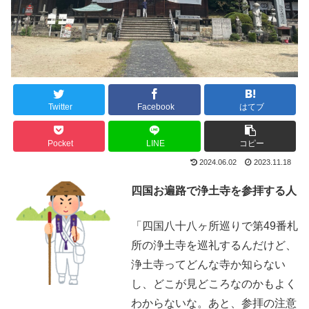
Twitter
Facebook
はてブ
Pocket
LINE
コピー
2024.06.02
2023.11.18
四国お遍路で浄土寺を参拝する人
「四国八十八ヶ所巡りで第49番札
所の浄土寺を巡礼するんだけど、
浄土寺ってどんな寺か知らない
し、どこが見どころなのかもよく
わからないな。あと、参拝の注意