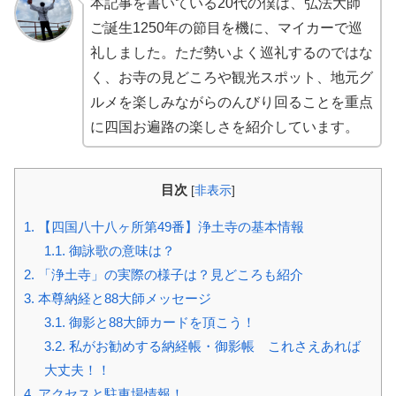
本記事を書いている20代の僕は、弘法大師
ご誕生1250年の節目を機に、マイカーで巡
礼しました。ただ勢いよく巡礼するのではな
く、お寺の見どころや観光スポット、地元グ
ルメを楽しみながらのんびり回ることを重点
に四国お遍路の楽しさを紹介しています。
目次
[
非表示
]
1.
【四国八十八ヶ所第49番】浄土寺の基本情報
1.1.
御詠歌の意味は？
2.
「浄土寺」の実際の様子は？見どころも紹介
3.
本尊納経と88大師メッセージ
3.1.
御影と88大師カードを頂こう！
3.2.
私がお勧めする納経帳・御影帳 これさえあれば
大丈夫！！
4.
アクセスと駐車場情報！