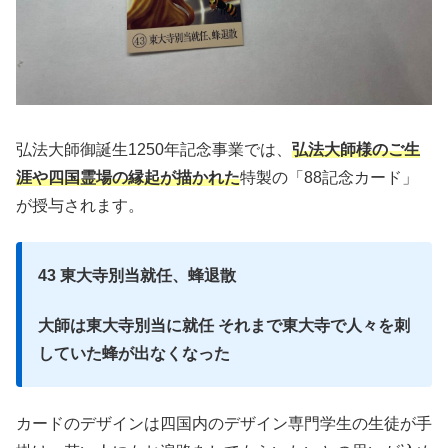
弘法大師御誕生1250年記念事業では、
弘法大師様のご生
涯や四国霊場の縁起が描かれた
特製の「88記念カード」
が授与されます。
43
東大寺別当就任、蜂退散
大師は東大寺別当に就任 それまで東大寺で人々を刺
していた蜂が出なくなった
カードのデザインは四国内のデザイン専門学生の生徒が手