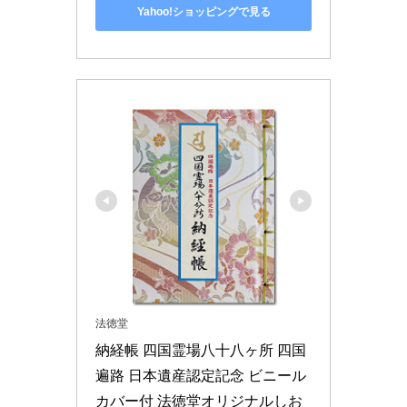
Yahoo!ショッピングで見る
法徳堂
納経帳 四国霊場八十八ヶ所 四国
遍路 日本遺産認定記念 ビニール
カバー付 法徳堂オリジナルしお