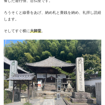
養した遊行僧、念仏聖です。
ろうそくと線香をあげ、納め札と賽銭を納め、礼拝し読経
します。
そしてすぐ横に
大師堂
。