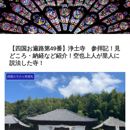
dream design play travel
ddp01travel
【四国お遍路第49番】浄土寺 参拝記！見
どころ・納経など紹介！空也上人が里人に
説法した寺！
四国八十八ヶ所巡礼