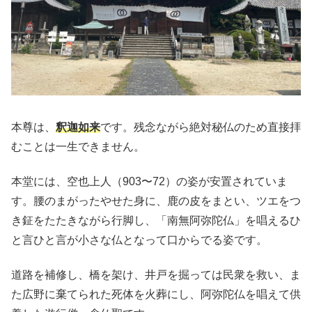
本尊は、
釈迦如来
です。残念ながら絶対秘仏のため直接拝
むことは一生できません。
本堂には、空也上人（903〜72）の姿が安置されていま
す。腰のまがったやせた身に、鹿の皮をまとい、ツエをつ
き鉦をたたきながら行脚し、「南無阿弥陀仏」を唱えるひ
と言ひと言が小さな仏となって口からでる姿です。
道路を補修し、橋を架け、井戸を掘っては民衆を救い、ま
た広野に棄てられた死体を火葬にし、阿弥陀仏を唱えて供