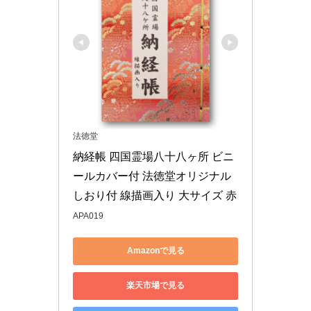
法徳堂
納経帳 四国霊場八十八ヶ所 ビニ
ールカバー付 法徳堂オリジナル
しおり付 線描画入り 大サイズ 赤
APA019
Amazonで見る
楽天市場で見る