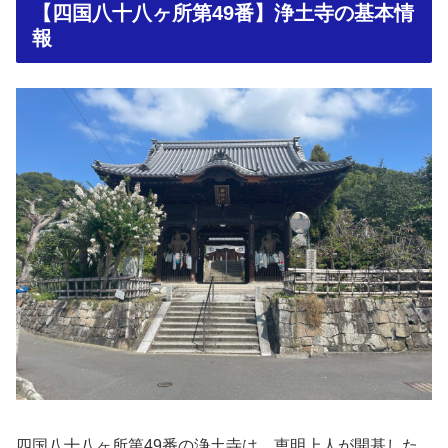
【四国八十八ヶ所第49番】浄土寺の基本情
報
四国八十八ヶ所第49番の浄土寺は、
恵明上人
が開基した