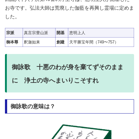
お寺です。弘法大師は荒廃した伽藍を再興し霊場に定めま
した。
宗派
真言宗豊山派
開基
恵明上人
御本尊
釈迦如来
創建
天平勝宝年間（749〜757）
御詠歌 十悪のわが身を棄てずそのまま
に 浄土の寺へまいりこそすれ
御詠歌の意味は？