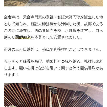
金倉寺は、天台寺門宗の宗祖・智証大師円珍が誕生した地
として知られ、智証大師は唐から帰国した後、故郷である
この寺に滞在し、唐の青龍寺を模した伽藍を造営し、自ら
刻んだ
薬師如来
を本尊として安置されました。
正月の三カ日以外は、秘仏で直接拝むことはできません。
ろうそくと線香をあげ、納め札と賽銭を納め、礼拝し読経
します。願いを掛けながら引いて回すと叶う願供養珠があ
ります！