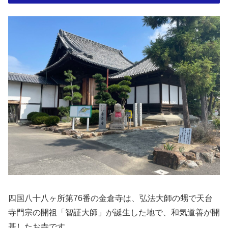
四国八十八ヶ所第76番の金倉寺は、弘法大師の甥で天台
寺門宗の開祖「智証大師」が誕生した地で、和気道善が開
基したお寺です。