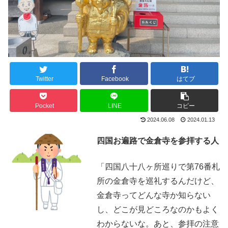
Twitter
Facebook
はてブ
Pocket
LINE
コピー
2024.06.08
2024.01.13
四国お遍路で金倉寺を参拝する人
「四国八十八ヶ所巡りで第76番札
所の金倉寺を巡礼するんだけど、
金倉寺ってどんな寺か知らない
し、どこが見どころなのかもよく
わからないな。あと、参拝の注意