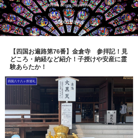
dream design play travel
ddp01travel
【四国お遍路第76番】金倉寺 参拝記！見
どころ・納経など紹介！子授けや安産に霊
験あらたか！
四国八十八ヶ所巡礼