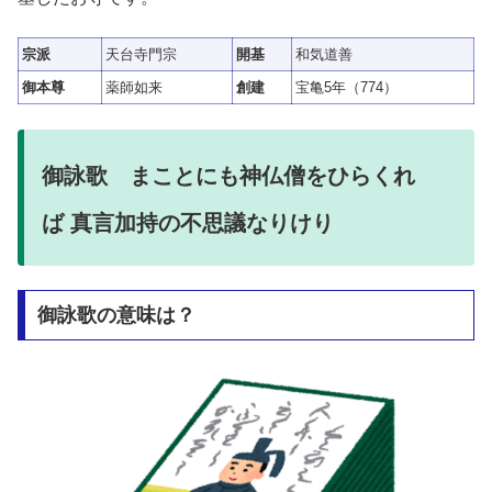
宗派
天台寺門宗
開基
和気道善
御本尊
薬師如来
創建
宝亀5年（774）
御詠歌 まことにも神仏僧をひらくれ
ば 真言加持の不思議なりけり
御詠歌の意味は？