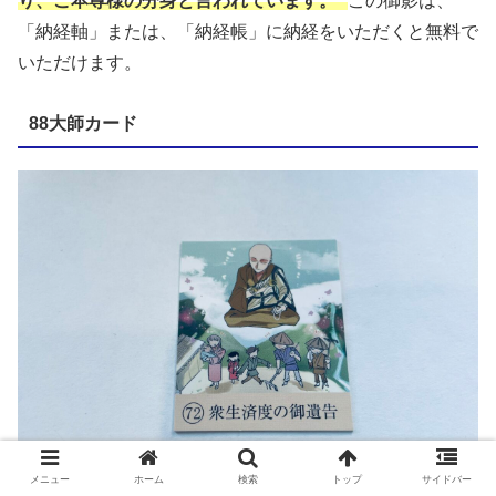
り、ご本尊様の分身と言われています。
この御影は、
「納経軸」または、「納経帳」に納経をいただくと無料で
いただけます。
88大師カード
メニュー
ホーム
検索
トップ
サイドバー