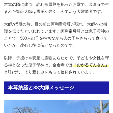
本堂の隣に建つ、詞利帝母尊を祀ったお堂で、金倉寺で生
まれた智証大師は霊感が強く、今でいう大霊能者です。
大師が5歳の時、目の前に訶利帝母尊が現れ、大師への衛
護を伝えたといわれています。訶利帝母尊とは鬼子母神の
ことで、500人の子を持ちながら人の子をさらって食べて
いたが、改心し後に仏となったのです。
以降、子授けや安産に霊験あらたかで、子どもや女性を守
る神となった鬼子母神は、金倉寺では
「おかるてんさん」
と呼ばれ、より親しみをもって信仰されています。
本尊納経と88大師メッセージ