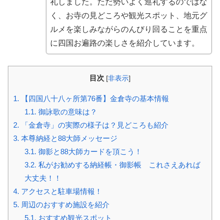
礼しました。ただ勢いよく巡礼するのではな
く、お寺の見どころや観光スポット、地元グ
ルメを楽しみながらのんびり回ることを重点
に四国お遍路の楽しさを紹介しています。
目次
[
非表示
]
1.
【四国八十八ヶ所第76番】金倉寺の基本情報
1.1.
御詠歌の意味は？
2.
「金倉寺」の実際の様子は？見どころも紹介
3.
本尊納経と88大師メッセージ
3.1.
御影と88大師カードを頂こう！
3.2.
私がお勧めする納経帳・御影帳 これさえあれば
大丈夫！！
4.
アクセスと駐車場情報！
5.
周辺のおすすめ施設を紹介
5.1.
おすすめ観光スポット