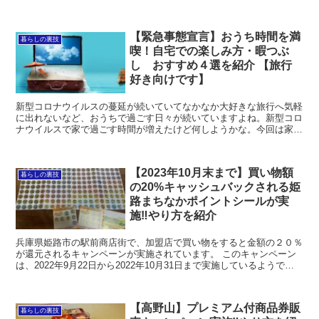
ばGenius会員になりVIPになれるところです。今回は、Booking.com
の特徴、お得情報やキャンペーン情報を紹介。
【緊急事態宣言】おうち時間を満
暮らしの裏技
喫！自宅での楽しみ方・暇つぶ
し おすすめ４選を紹介 【旅行
好き向けです】
新型コロナウイルスの蔓延が続いていてなかなか大好きな旅行へ気軽
に出れないなど、おうちで過ごす日々が続いていますよね。新型コロ
ナウイルスで家で過ごす時間が増えたけど何しようかな。今回は家で
いる時間をなんとか充実したものにしたいと思う方向けに、『自宅で
の楽しみ方、暇つぶし方法』を考えてみたのでシェアしていきます。
【2023年10月末まで】買い物額
暮らしの裏技
の20%キャッシュバックされる姫
路まちなかポイントシールが実
施‼︎やり方を紹介
兵庫県姫路市の駅前商店街で、加盟店で買い物をすると金額の２０％
が還元されるキャンペーンが実施されています。 このキャンペーン
は、2022年9月22日から2022年10月31日まで実施しているようで
す。今回は、買い物額の20%キャッシュバックされる商店街キャンペ
ーンについて詳しく紹介していきます。
【高野山】プレミアム付商品券販
暮らしの裏技