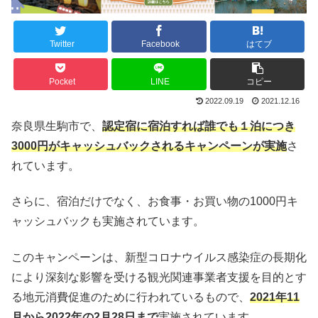
Twitter
Facebook
はてブ
Pocket
LINE
コピー
2022.09.19
2021.12.16
奈良県生駒市で、
認定宿に宿泊すれば誰でも１泊につき
3000円がキャッシュバックされるキャンペーンが実施
さ
れています。
さらに、宿泊だけでなく、お食事・お買い物の1000円キ
ャッシュバックも実施されています。
このキャンペーンは、新型コロナウイルス感染症の長期化
により深刻な影響を受ける観光関連事業者支援を目的とす
る地元消費促進のために行われているもので、
2021年11
月から2022年の2月28日まで
実施されています。