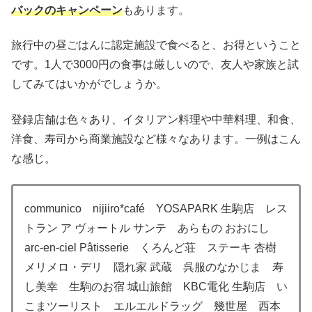
バックのキャンペーン
もあります。
旅行中の昼ごはんに認定施設で食べると、お得ということ
です。1人で3000円の食事は厳しいので、友人や家族と試
してみてはいかがでしょうか。
登録店舗は色々あり、イタリアン料理や中華料理、和食、
洋食、寿司から商業施設など様々なあります。一例はこん
な感じ。
communico nijiiro*café YOSAPARK 生駒店 レス
トラン ア ヴォートル サンテ あらもの おおにし
arc-en-ciel Pâtisserie くろんど荘 ステーキ 杏樹
メリメロ・デリ 隠れ家 武蔵 呉服のなかじま 寿
し美幸 生駒のお宿 城山旅館 KBC電化 生駒店 い
こまツーリスト エルエルドラッグ 幾世屋 西本