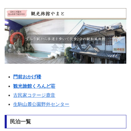
門前おかげ楼
観光旅館くろんど荘
古民家コテージ鹿音
生駒山麓公園野外センター
民泊一覧