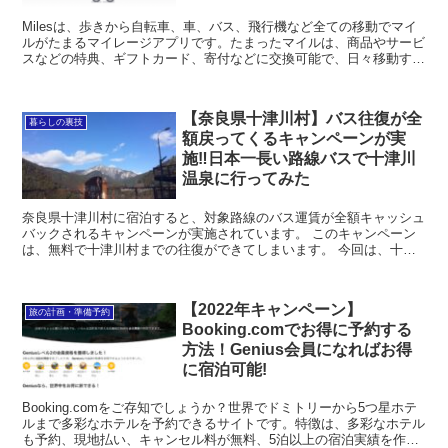
Milesは、歩きから自転車、車、バス、飛行機など全ての移動でマイ
ルがたまるマイレージアプリです。たまったマイルは、商品やサービ
スなどの特典、ギフトカード、寄付などに交換可能で、日々移動する
方にとってお得にマイルが貯まるサービスです。今回は、移動するだ
けでマイルを貯れるMilesの使い方とお得な紹介キャンペーンを紹
介。
【奈良県十津川村】バス往復が全
暮らしの裏技
額戻ってくるキャンペーンが実
施‼︎日本一長い路線バスで十津川
温泉に行ってみた
奈良県十津川村に宿泊すると、対象路線のバス運賃が全額キャッシュ
バックされるキャンペーンが実施されています。 このキャンペーン
は、無料で十津川村までの往復ができてしまいます。 今回は、十津
川村で宿泊するとバス往復が全額戻ってくるキャンペーンについて詳
しく紹介していきます。
【2022年キャンペーン】
旅の計画・準備予約
Booking.comでお得に予約する
方法！Genius会員になればお得
に宿泊可能!
Booking.comをご存知でしょうか？世界でドミトリーから5つ星ホテ
ルまで多彩なホテルを予約できるサイトです。特徴は、多彩なホテル
も予約、現地払い、キャンセル料が無料、5泊以上の宿泊実績を作れ