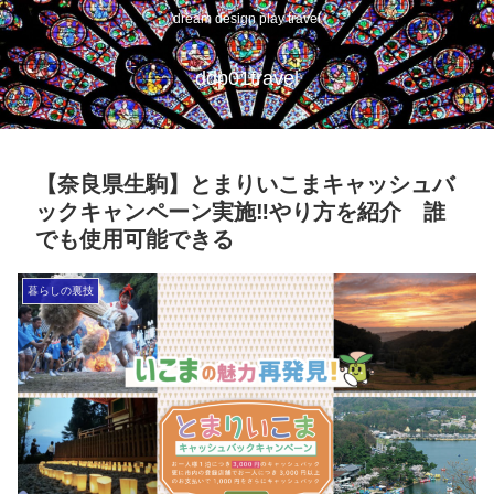
dream design play travel
ddp01travel
【奈良県生駒】とまりいこまキャッシュバ
ックキャンペーン実施‼︎やり方を紹介 誰
でも使用可能できる
暮らしの裏技