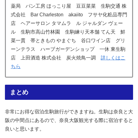
薬局 パン工房 ほっこり屋 豆豆菜菜 生駒交通 株
式会社 Bar Charleston akaiito フサヤ化粧品専門
店 ヘアーサロン タマムラ ル ジャルダン ヴェー
ル 生駒市高山竹林園 生駒練り天本舗 てん天 鮮
菜一貫 帯ときもの やまぐち 谷口ワイン店 グリ
ーンテラス ハーブガーデンショップ 一休 東生駒
店 上田酒造 株式会社 炭火焼鳥一調
詳しくはこ
ちら
まとめ
非常にお得な宿泊生駒旅行ができますね。生駒は奈良と大
阪の中間点にあるので、奈良大阪観光する際に宿泊すると
良いと思います。