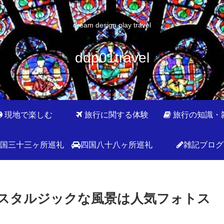
dream design play travel
ddp01travel
現地で楽しむ
旅行に関する体験
旅行の知識・
国三十三ヶ所巡礼
四国八十八ヶ所巡礼
雑記ブログ
スタルジックな風景は人気フォトス