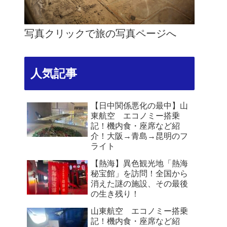
写真クリックで旅の写真ページへ
人気記事
【日中関係悪化の最中】山
東航空 エコノミー搭乗
記！機内食・座席など紹
介！大阪→青島→昆明のフ
ライト
【熱海】異色観光地「熱海
秘宝館」を訪問！全国から
消えた謎の施設、その最後
の生き残り！
山東航空 エコノミー搭乗
記！機内食・座席など紹