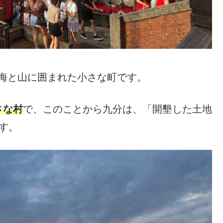
る海と山に囲まれた小さな町です。
さな村
で、このことから九分は、「開墾した土地
す。