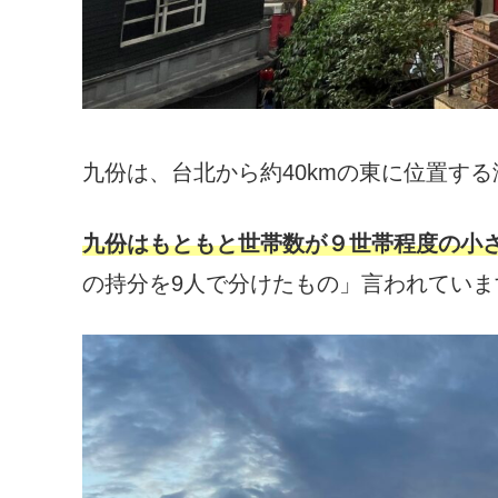
九份は、台北から約40kmの東に位置す
九份はもともと世帯数が９世帯程度の小
の持分を9人で分けたもの」言われていま