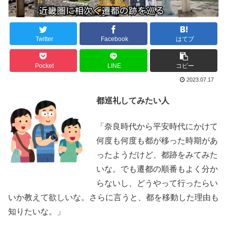
Twitter
Facebook
はてブ
Pocket
LINE
コピー
2023.07.17
都巡礼してみたい人
「奈良時代から平安時代にかけて
何度も何度も都が移った時期があ
ったようだけど、都跡をみてみた
いな。でも遷都の順番もよく分か
らないし、どうやって行ったらい
いか教えて欲しいな。さらに言うと、都を移動した理由も
知りたいな。」