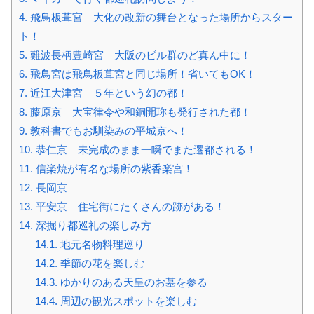
4.
飛鳥板葺宮 大化の改新の舞台となった場所からスター
ト！
5.
難波長柄豊崎宮 大阪のビル群のど真ん中に！
6.
飛鳥宮は飛鳥板葺宮と同じ場所！省いてもOK！
7.
近江大津宮 ５年という幻の都！
8.
藤原京 大宝律令や和銅開珎も発行された都！
9.
教科書でもお馴染みの平城京へ！
10.
恭仁京 未完成のまま一瞬でまた遷都される！
11.
信楽焼が有名な場所の紫香楽宮！
12.
長岡京
13.
平安京 住宅街にたくさんの跡がある！
14.
深掘り都巡礼の楽しみ方
14.1.
地元名物料理巡り
14.2.
季節の花を楽しむ
14.3.
ゆかりのある天皇のお墓を参る
14.4.
周辺の観光スポットを楽しむ