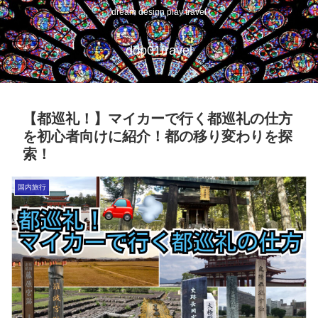
dream design play travel
ddp01travel
【都巡礼！】マイカーで行く都巡礼の仕方
を初心者向けに紹介！都の移り変わりを探
索！
国内旅行