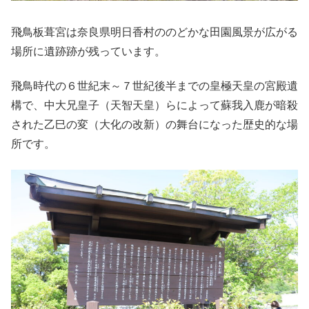
飛鳥板葺宮は奈良県明日香村ののどかな田園風景が広がる
場所に遺跡跡が残っています。
飛鳥時代の６世紀末～７世紀後半までの皇極天皇の宮殿遺
構で、中大兄皇子（天智天皇）らによって蘇我入鹿が暗殺
された乙巳の変（大化の改新）の舞台になった歴史的な場
所です。