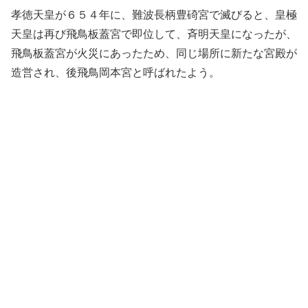
孝徳天皇が６５４年に、難波長柄豊碕宮で滅びると、皇極
天皇は再び飛鳥板蓋宮で即位して、斉明天皇になったが、
飛鳥板蓋宮が火災にあったため、同じ場所に新たな宮殿が
造営され、後飛鳥岡本宮と呼ばれたよう。