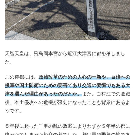
天智天皇は、飛鳥岡本宮から近江大津宮に都を移しまし
た。
この遷都には、
政治改革のための人心の一新や、百済への
援軍や国土防衛のための要害であり交通の要衝でもある大
津を選んだ理由があったのだとか。
また、白村江での敗戦
後、本土侵攻への危機が深刻になったことも背景にあるよ
うです。
５年後に起った壬申の乱の敗戦によりわずか５年半の都に
終ったてしまった短命の都でした。都は再び飛鳥の地であ