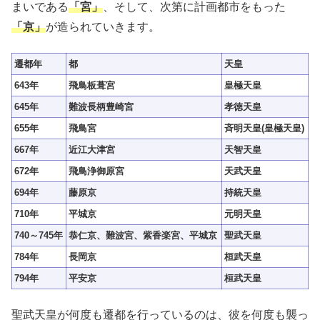
まいである
「宮」
、そして、次第に計画都市をもった
「京」
が造られていきます。
遷都年
都
天皇
643年
飛鳥板葺宮
皇極天皇
645年
難波長柄豊崎宮
孝徳天皇
655年
飛鳥宮
斉明天皇(皇極天皇)
667年
近江大津宮
天智天皇
672年
飛鳥浄御原宮
天武天皇
694年
藤原京
持統天皇
710年
平城京
元明天皇
740～745年
恭仁京、難波宮、紫香楽宮、平城京
聖武天皇
784年
長岡京
桓武天皇
794年
平安京
桓武天皇
聖武天皇が何度も遷都を行っているのは、彼を何度も襲っ