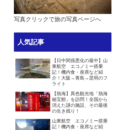
写真クリックで旅の写真ページへ
人気記事
【日中関係悪化の最中】山
東航空 エコノミー搭乗
記！機内食・座席など紹
介！大阪→青島→昆明のフ
ライト
【熱海】異色観光地「熱海
秘宝館」を訪問！全国から
消えた謎の施設、その最後
の生き残り！
山東航空 エコノミー搭乗
記！機内食・座席など紹