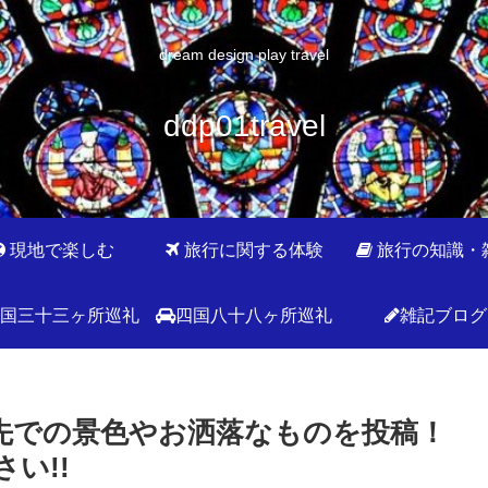
dream design play travel
ddp01travel
現地で楽しむ
旅行に関する体験
旅行の知識・
国三十三ヶ所巡礼
四国八十八ヶ所巡礼
雑記ブログ
】旅先での景色やお洒落なものを投稿！
さい!!