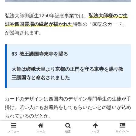
弘法大師御誕生1250年記念事業では、
弘法大師様のご生
涯や四国霊場の縁起が描かれた
特製の「88記念カード」
が授与されます。
63
教王護国寺東寺を賜る
大師は嵯峨天皇より京都の正門を守る東寺を賜り教
王護国寺と命名されました
カードのデザインは四国内のデザイン専門学生の生徒が手
掛け、若い人にもお遍路をしてもらいたいとの思いが込め
られているのだとか。
各札所分すべて集めると、以下のようにパネルが完成し物
メニュー
ホーム
検索
トップ
サイドバー