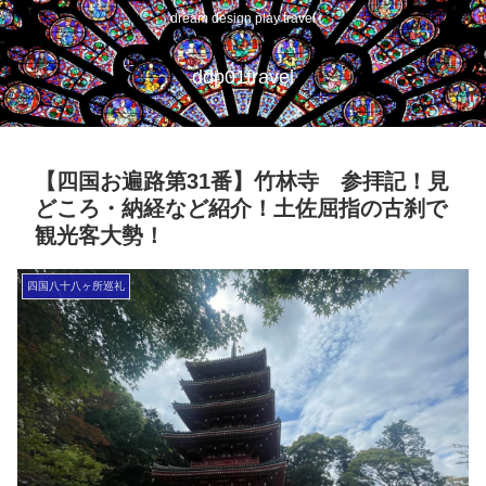
dream design play travel
ddp01travel
【四国お遍路第31番】竹林寺 参拝記！見
どころ・納経など紹介！土佐屈指の古刹で
観光客大勢！
四国八十八ヶ所巡礼