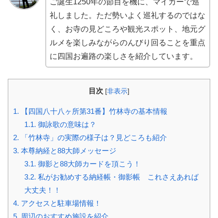
ご誕生1250年の節目を機に、マイカーで巡
礼しました。ただ勢いよく巡礼するのではな
く、お寺の見どころや観光スポット、地元グ
ルメを楽しみながらのんびり回ることを重点
に四国お遍路の楽しさを紹介しています。
目次
[
非表示
]
1.
【四国八十八ヶ所第31番】竹林寺の基本情報
1.1.
御詠歌の意味は？
2.
「竹林寺」の実際の様子は？見どころも紹介
3.
本尊納経と88大師メッセージ
3.1.
御影と88大師カードを頂こう！
3.2.
私がお勧めする納経帳・御影帳 これさえあれば
大丈夫！！
4.
アクセスと駐車場情報！
5.
周辺のおすすめ施設を紹介