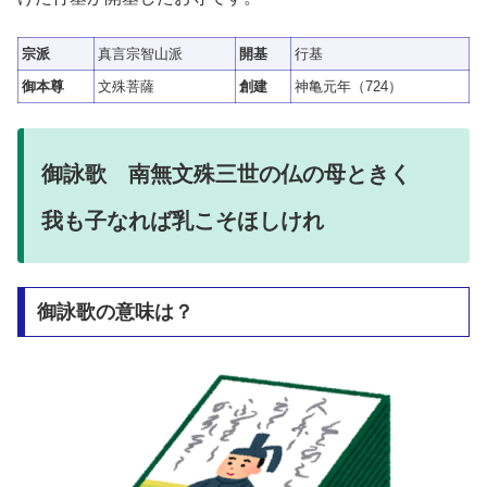
宗派
真言宗智山派
開基
行基
御本尊
文殊菩薩
創建
神亀元年（724）
御詠歌 南無文殊三世の仏の母ときく
我も子なれば乳こそほしけれ
御詠歌の意味は？