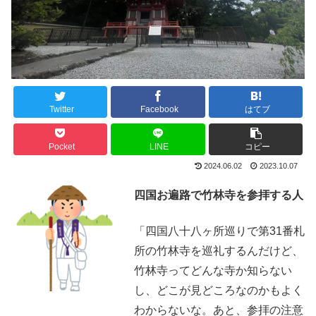
Twitter
Facebook
はてブ
Pocket
LINE
コピー
2024.06.02
2023.10.07
四国お遍路で竹林寺を参拝する人
「四国八十八ヶ所巡りで第31番札
所の竹林寺を巡礼するんだけど、
竹林寺ってどんな寺か知らない
し、どこが見どころなのかもよく
わからないな。あと、参拝の注意