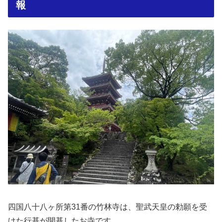
報
四国八十八ヶ所第31番の竹林寺は、聖武天皇の勅願を受
けた行基が開基したお寺です。